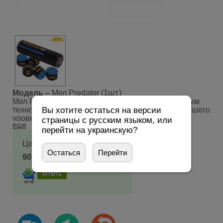
Модель –
Мел Predator (1шт.)
Мел Predator 1080 Pure создан по инновационным
Вы хотите остаться на версии
технологиям и проверен профессионалами высшего
уровня.
страницы с русским языком, или
После более пяти лет исследований и разработок,
перейти на украинскую?
трех лет тестирования профессиональными
игроками, в ноябре 2012 года компания Predator
Цена:
Group представила бильярдному миру свой новый
Остаться
Перейти
90 грн
($2)
продукт. В сочетании специальной химической
формулы, содержащей чистый оксид кремния, и
высокоточного процесса разработки мел Predator
1080 Pure был создан с единственной целью –
побеждать!
Predator 1080 Pure - это:
- улучшенная однородность мела