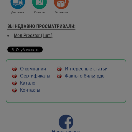
- повышенная точность удара
- возможность придания битку более сильного
вращения
Доставка
Оплата
Гарантии
- более долгий срок эксплуатации наклеек
- шестигранная форма мела, обеспечивающая более
ВЫ НЕДАВНО ПРОСМАТРИВАЛИ:
комфортный процесс намеливания
Мел Predator (1шт.)
О компании
Интересные статьи
Сертификаты
Факты о бильярде
Каталог
Контакты
Наша группа