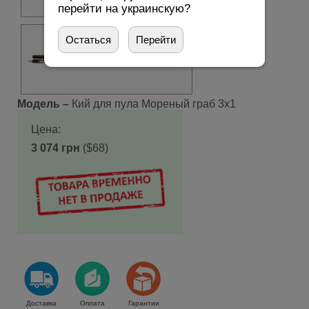
перейти на украинскую?
Остаться
Перейти
Модель –
Кий для пула Мореный граб 3х1
Цена:
3 074 грн
($68)
Доставка
Оплата
Гарантии