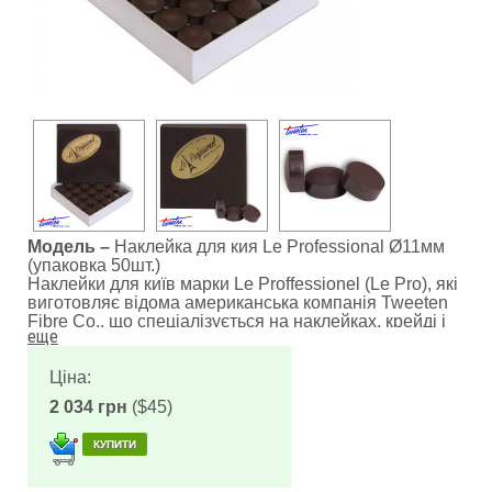
Модель –
Наклейка для кия Le Professional Ø11мм
(упаковка 50шт.)
Наклейки для київ марки Le Proffessionel (Le Pro), які
виготовляє відома американська компанія Tweeten
Fibre Co., що спеціалізується на наклейках, крейді і
інших аксесуарах для більярду, є одними з найбільш
популярних на ринку більярдного устаткування. Їх
можна зустріти і на нових киї, і на випробуваних в
Ціна:
більярдних баталіях, що свідчить про обопільній
2 034 грн
($45)
довірі до цієї марки майстрів-кьюмейкеров і
досвідчених гравців.
Французька назва бренду було вибрано зовсім не
випадково. Це і своєрідна данина пам'яті
винахіднику шкіряної наклейки капітану французької